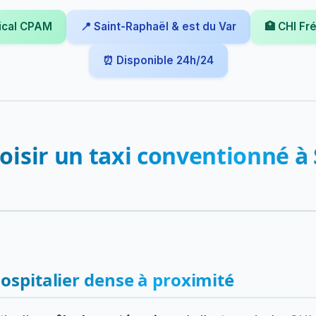
ical CPAM
📍 Saint-Raphaël & est du Var
🏥 CHI Fr
⏰ Disponible 24h/24
oisir un taxi conventionné à 
ospitalier dense à proximité