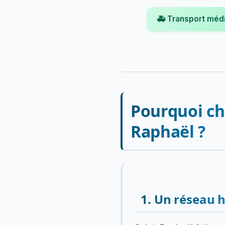
🚑 Transport méd
Pourquoi ch
Raphaël ?
1. Un réseau h