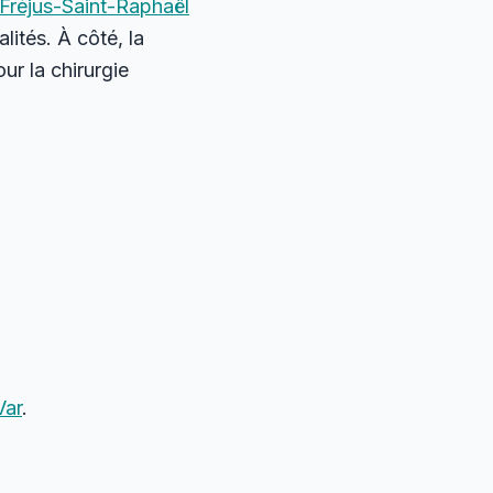
Fréjus-Saint-Raphaël
lités. À côté, la
ur la chirurgie
Var
.