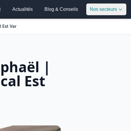
t
Actualités
Blog & Conseils
Nos secteurs
 Est Var
phaël |
cal Est