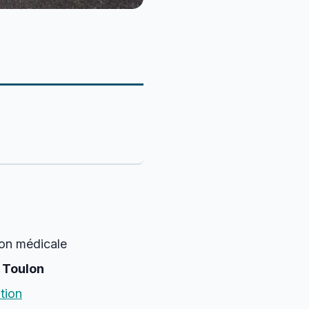
ion médicale
u
Toulon
tion