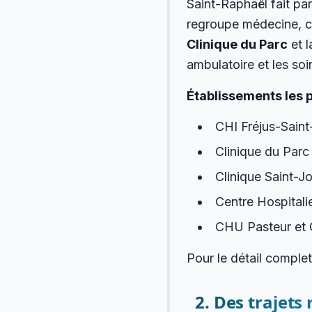
Saint-Raphaël fait pa
regroupe médecine, chi
Clinique du Parc
et 
ambulatoire et les soi
Établissements les 
CHI Fréjus-Saint
Clinique du Parc
Clinique Saint-J
Centre Hospitali
CHU Pasteur et 
Pour le détail comple
2. Des trajets