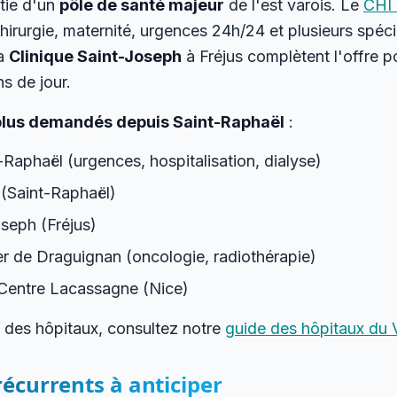
rtie d'un
pôle de santé majeur
de l'est varois. Le
CHI 
rurgie, maternité, urgences 24h/24 et plusieurs spécia
la
Clinique Saint-Joseph
à Fréjus complètent l'offre po
ns de jour.
plus demandés depuis Saint-Raphaël
:
-Raphaël (urgences, hospitalisation, dialyse)
 (Saint-Raphaël)
oseph (Fréjus)
er de Draguignan (oncologie, radiothérapie)
Centre Lacassagne (Nice)
t des hôpitaux, consultez notre
guide des hôpitaux du 
 récurrents à anticiper