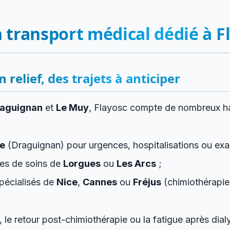
 transport médical dédié à Fl
elief, des trajets à anticiper
aguignan
et
Le Muy
, Flayosc compte de nombreux ha
ie
(Draguignan) pour urgences, hospitalisations ou ex
res de soins de
Lorgues
ou
Les Arcs
;
spécialisés de
Nice
,
Cannes
ou
Fréjus
(chimiothérapie,
, le retour post-chimiothérapie ou la fatigue après dia