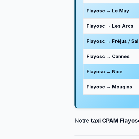
Flayosc → Le Muy
Flayosc → Les Arcs
Flayosc → Fréjus / Sa
Flayosc → Cannes
Flayosc → Nice
Flayosc → Mougins
Notre
taxi CPAM Flayos