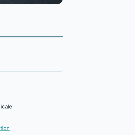
icale
tion