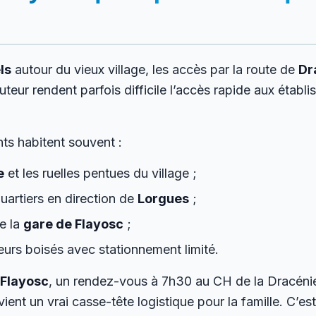
ls
autour du vieux village, les accès par la route de
Dr
teur rendent parfois difficile l’accès rapide aux établ
ts habitent souvent :
e
et les ruelles pentues du village ;
quartiers en direction de
Lorgues
;
e la
gare de Flayosc
;
eurs boisés avec stationnement limité.
 Flayosc
, un rendez-vous à 7h30 au CH de la Dracénie
ient un vrai casse-tête logistique pour la famille. C’e