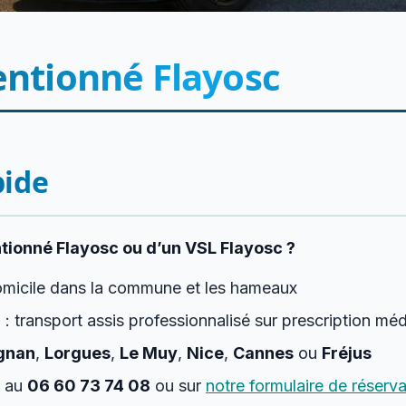
entionné Flayosc
pide
ntionné Flayosc ou d’un VSL Flayosc ?
omicile dans la commune et les hameaux
c
: transport assis professionnalisé sur prescription méd
gnan
,
Lorgues
,
Le Muy
,
Nice
,
Cannes
ou
Fréjus
au
06 60 73 74 08
ou sur
notre formulaire de réserva