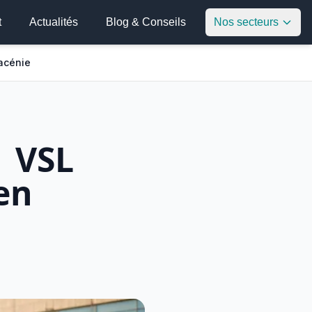
t
Actualités
Blog & Conseils
Nos secteurs
acénie
| VSL
en