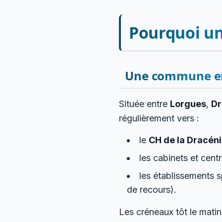
Pourquoi un
Une commune en r
Située entre
Lorgues
,
Dr
régulièrement vers :
le
CH de la Dracén
les cabinets et cent
les établissements 
de recours).
Les créneaux tôt le matin